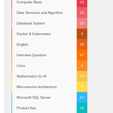
Computer Basic
24
Data Structure and Algorithm
10
Database System
10
Docker & Kubernetes
3
English
40
Interview Question
47
Linux
4
Mathematics for AI
24
Microservice Architecture
2
Microsoft SQL Server
67
Product Key
10