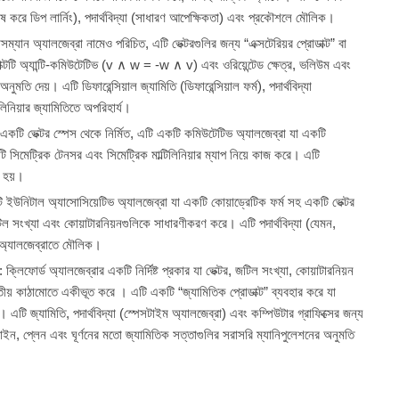
িশেষ করে ডিপ লার্নিং), পদার্থবিদ্যা (সাধারণ আপেক্ষিকতা) এবং প্রকৌশলে মৌলিক।
রাসম্যান অ্যালজেব্রা নামেও পরিচিত, এটি ভেক্টরগুলির জন্য “এক্সটেরিয়র প্রোডাক্ট” বা
ক্টটি অ্যান্টি-কমিউটেটিভ (v ∧ w = -w ∧ v) এবং ওরিয়েন্টেড ক্ষেত্র, ভলিউম এবং
তি দেয়। এটি ডিফারেন্সিয়াল জ্যামিতি (ডিফারেন্সিয়াল ফর্ম), পদার্থবিদ্যা
লিনিয়ার জ্যামিতিতে অপরিহার্য।
 একটি ভেক্টর স্পেস থেকে নির্মিত, এটি একটি কমিউটেটিভ অ্যালজেব্রা যা একটি
ি সিমেট্রিক টেনসর এবং সিমেট্রিক মাল্টিলিনিয়ার ম্যাপ নিয়ে কাজ করে। এটি
ত হয়।
 ইউনিটাল অ্যাসোসিয়েটিভ অ্যালজেব্রা যা একটি কোয়াড্রেটিক ফর্ম সহ একটি ভেক্টর
িল সংখ্যা এবং কোয়াটারনিয়নগুলিকে সাধারণীকরণ করে। এটি পদার্থবিদ্যা (যেমন,
িক অ্যালজেব্রাতে মৌলিক।
: ক্লিফোর্ড অ্যালজেব্রার একটি নির্দিষ্ট প্রকার যা ভেক্টর, জটিল সংখ্যা, কোয়াটারনিয়ন
য় কাঠামোতে একীভূত করে । এটি একটি “জ্যামিতিক প্রোডাক্ট” ব্যবহার করে যা
 এটি জ্যামিতি, পদার্থবিদ্যা (স্পেসটাইম অ্যালজেব্রা) এবং কম্পিউটার গ্রাফিক্সের জন্য
াইন, প্লেন এবং ঘূর্ণনের মতো জ্যামিতিক সত্তাগুলির সরাসরি ম্যানিপুলেশনের অনুমতি