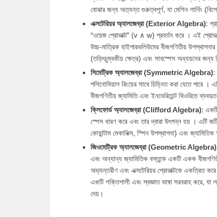
বোঝার জন্য অত্যন্ত গুরুত্বপূর্ণ, যা মেশিন লার্নিং (ব
এক্সটেরিয়র অ্যালজেব্রা (Exterior Algebra)
: গ্
“ওয়েজ প্রোডাক্ট” (v ∧ w) প্রবর্তন করে । এই প্রোডা
উচ্চ-মাত্রিক হাইপারভলিউমের বীজগণিতীয় উপস্থাপনার অনুম
(তড়িৎচুম্বকীয় ক্ষেত্র) এবং সাবস্পেস অধ্যয়নের জন্য 
সিমেট্রিক অ্যালজেব্রা (Symmetric Algebra)
:
পলিনোমিয়াল রিংয়ের সাথে চিহ্নিত করা যেতে পারে । এট
বীজগণিতীয় জ্যামিতি এবং ইনভেরিয়েন্ট থিওরিতে ব্যবহৃ
ক্লিফোর্ড অ্যালজেব্রা (Clifford Algebra)
: একটি
স্পেস ধারণ করে এবং তার দ্বারা উৎপন্ন হয় । এটি জট
কোয়ান্টাম মেকানিক্স, স্পিন উপস্থাপনা) এবং জ্যামিত
জিওমেট্রিক অ্যালজেব্রা (Geometric Algebra)
এবং অন্যান্য জ্যামিতিক বস্তুকে একটি একক বীজগণিতী
অভ্যন্তরীণ এবং এক্সটেরিয়র প্রোডাক্টকে একত্রিত করে।
একটি শক্তিশালী এবং স্বজ্ঞাত ভাষা সরবরাহ করে, যা ল
দেয়।