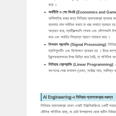
করে ।
অর্থনীতি ও গেম থিওরি (Economics and Ga
অপ্টিমাইজ করার জন্য লিনিয়ার অ্যালজেব্রা ব্যবহার ক
ব্যবসায় লাভ সর্বাধিক করতে বা খরচ কমাতে ব্যবহৃত হয
অধ্যয়ন করে, ম্যাট্রিক্সগুলি পেঅফ এবং কৌশলগুলি উপ
করে এবং অবহিত সিদ্ধান্ত গ্রহণে সহায়তা করে ।
সিগনাল প্রসেসিং (Signal Processing)
: লিনিয
ম্যানিপুলেটিং এবং বিশ্লেষণে ব্যবহৃত হয় । চিত্র কম্
ট্রান্সফরমেশনের উপর ভিত্তি করে তৈরি, যা গাণিতিক অপ
লিনিয়ার প্রোগ্রামিং (Linear Programming)
: 
ফাংশনের সেরা ফলাফল (যেমন, সর্বোচ্চ লাভ, সর্বনিম্ন খ
AI Engineering-এ লিনিয়ার অ্যালজেব্রার গুরুত্ব
লিনিয়ার অ্যালজেব্রা কেবল
এআই ইঞ্জিনিয়ারিংয়ে
একটি সহায়ক
মৌলিক গাণিতিক ভাষা, যা ডেটা উপস্থাপনা থেকে জটিল নিউরাল 