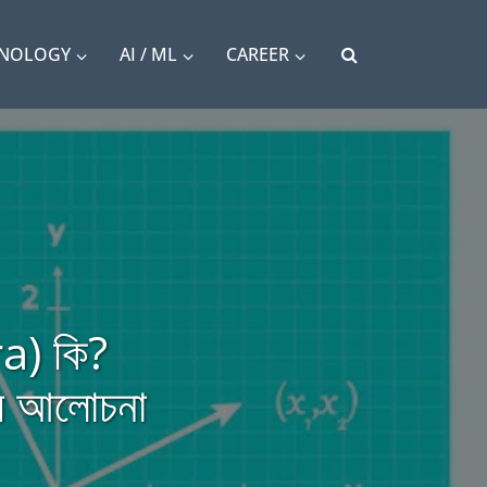
HNOLOGY
AI / ML
CAREER
ra) কি?
য়ে আলোচনা