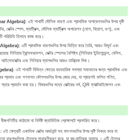
inear Algebra)
: এই শাখাটি মৌলিক ধারণা এবং প্রাথমিক অপারেশনগুলির উপর দৃষ্টি
টর, ভেক্টর স্পেস, ম্যাট্রিক্স, মৌলিক ম্যাট্রিক্স অপারেশন (যোগ, বিয়োগ, গুণ), এবং
টি পরিচিতি হিসাবে কাজ করে।
r Algebra)
: এটি প্রাথমিক ধারণাগুলির উপর ভিত্তি করে তৈরি, আরও বিমূর্ত এবং
ে লিনিয়ার ট্রান্সফরমেশন, ভেক্টর স্পেসের বৈশিষ্ট্য (লিনিয়ার ইন্ডিপেন্ডেন্স, বেসিস,
, আইগেনভেক্টর এবং লিনিয়ার ম্যাপগুলির আরও তাত্ত্বিক দিক।
lgebra)
: এই শাখাটি বিভিন্ন ক্ষেত্রে ব্যবহারিক সমস্যা সমাধানের জন্য প্রাথমিক এবং
বের প্রভাব এবং গণনাগত কৌশলগুলির উপর জোর দেয়, যা প্রায়শই ফলিত গণিত,
 স্তরে প্রবর্তন করা হয়। বিষয়গুলির মধ্যে ভেক্টরের নর্ম, QR ফ্যাক্টরাইজেশন এবং
জগণিতীয় কাঠামো বা নির্দিষ্ট জ্যামিতিক প্রেক্ষাপটে প্রসারিত করে।
)
: এই ক্ষেত্রটি একাধিক ভেক্টর আর্গুমেন্ট সহ ফাংশনগুলির উপর দৃষ্টি নিবদ্ধ করে যা
্সের মতো ধারণাগুলিকে টেনসরে সাধারণীকরণ করে, যা বহু-মাত্রিক অ্যারে । এটি টেনসর