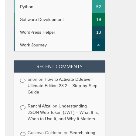
Python
52
Software Development
19
WordPress Helper
13
Work Journey
4
RECENT COMMENTS
anon
on
How to Activate DBeaver
Ultimate Edition 23.2 – Step-by-Step
Guide
Ranchi Afzal
on
Understanding
JSON Web Token (JWT) – What It Is,
When to Use It, and Why It Matters
Gustavo Goldman
on
Search string