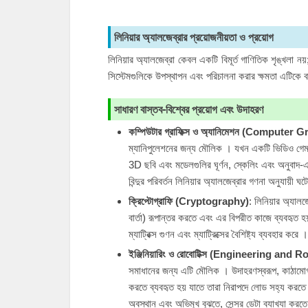
লিনিয়ার অ্যালজেব্রার প্রয়োজনীয়তা ও প্রয়োগ
লিনিয়ার অ্যালজেব্রা কেবল একটি বিমূর্ত গাণিতিক শৃঙ্খলা ন
সিস্টেমগুলিকে উপস্থাপন এবং পরিচালনা করার ক্ষমতা এটিকে বা
সাধারণ বাস্তব-বিশ্বের প্রয়োগ এবং উদাহরণ
কম্পিউটার গ্রাফিক্স ও অ্যানিমেশন (Compute
ম্যানিপুলেশনের জন্য মৌলিক । যখন একটি ভিডিও গেম বা
3D ছবি এবং মডেলগুলির ঘূর্ণন, স্কেলিং এবং অনুবাদ-এর 
বিন্দুর পরিবর্তন লিনিয়ার অ্যালজেব্রার গণনা অনুযায়ী ঘট
ক্রিপ্টোগ্রাফি (Cryptography)
: লিনিয়ার অ্যালজ
বার্তা) রূপান্তর করতে এবং এর বিপরীত কাজে ব্যবহৃত
ম্যাট্রিক্স গুণন এবং ম্যাট্রিক্সের বৈশিষ্ট্য ব্যবহার করে ।
ইঞ্জিনিয়ারিং ও রোবোটিক্স (Engineering and 
সমাধানের জন্য এটি মৌলিক । উদাহরণস্বরূপ, কাঠামোগত 
করতে ব্যবহৃত হয় যাতে তারা নিরাপদে লোড সহ্য করতে পা
অবস্থান এবং অভিমুখ বুঝতে, সেন্সর ডেটা ব্যাখ্যা করতে