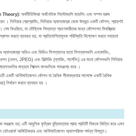
me Theory)
: অর্থনীতিবিদরা অর্থনৈতিক সিস্টেমগুলি মডেলিং এবং সম্পদ বরাদ্দ
রেন । লিনিয়ার প্রোগ্রামিং, লিনিয়ার অ্যালজেব্রা থেকে উদ্ভূত একটি কৌশল, প্রায়শই
়। গেম থিওরিতে, যা যৌক্তিক সিদ্ধান্ত গ্রহণকারীদের মধ্যে কৌশলগত মিথস্ক্রিয়া
স্থাপন করতে ব্যবহৃত হয়, যা প্রতিযোগিতামূলক পরিস্থিতি বিশ্লেষণ করতে সহায়তা
়ার অ্যালজেব্রা অডিও এবং ভিডিও সিগন্যালের মতো সিগন্যালগুলি এনকোডিং,
প্রেশন (যেমন, JPEG) এবং ফিল্টারিং (ব্লারিং, শার্পেনিং) এর মতো কৌশলগুলি লিনিয়ার
ারেশনগুলির মাধ্যমে পিক্সেল মানগুলিকে সামঞ্জস্য করে ।
এটি একটি অপ্টিমাইজেশন কৌশল যা রৈখিক সীমাবদ্ধতার সাপেক্ষে একটি রৈখিক
রচ) নির্ধারণ করতে ব্যবহৃত হয় ।
 সরঞ্জাম নয়; এটি আধুনিক কৃত্রিম বুদ্ধিমত্তার প্রায় প্রতিটি দিককে ভিত্তি করে এমন
নেটওয়ার্ক আর্কিটেকচার এবং অপ্টিমাইজেশন অ্যালগরিদম পর্যন্ত বিস্তৃত।