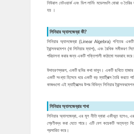
নিউরাল নেটওয়ার্ক এবং ডিপ লার্নিং মডেলগুলি বোঝা ও তৈরির 
হয় ।
লিনিয়ার অ্যালজেব্রা কী?
লিনিয়ার অ্যালজেব্রা (
Linear Algebra
) গণিতের একটি শ
ট্রান্সফরমেশন (বা লিনিয়ার ম্যাপ), এবং রৈখিক সমীকরণ সি
পরিচালনা করার জন্য একটি শক্তিশালী কাঠামো সরবরাহ করে
উদাহরণস্বরূপ, একটি ছবির কথা ভাবুন। একটি ছবিতে হাজার হ
একটি সংখ্যা হিসেবে ধরে একটি বড় ম্যাট্রিক্স তৈরি করতে প
কাজগুলো এই ম্যাট্রিক্সের উপর বিভিন্ন লিনিয়ার ট্রান্সফরমে
লিনিয়ার অ্যালজেব্রার শাখা
লিনিয়ার অ্যালজেব্রা, এর মূল নীতি দ্বারা একীভূত হলেও, এর 
শ্রেণীবদ্ধ করা যেতে পারে। এটি বেশ কয়েকটি অত্যন্ত বি
প্রসারিত করে।