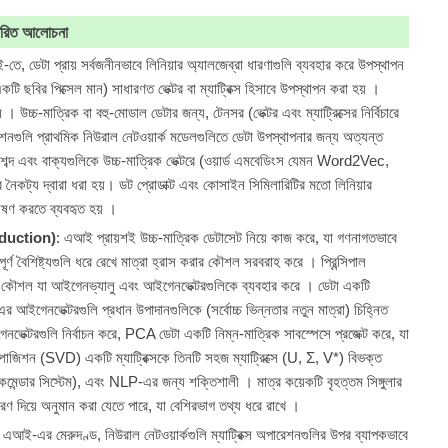
্তারিত আলোচনা
তে, ডেটা প্রায় সর্বজনীনভাবে লিনিয়ার অ্যালজেব্রা ধারণাগুলি ব্যবহার করে উপস্থাপন
কটি ছবির পিক্সেল মান) সাধারণত ভেক্টর বা ম্যাট্রিক্স হিসাবে উপস্থাপন করা হয় ।
 । উচ্চ-মাত্রিক বা বহু-মোডাল ডেটার জন্য, টেনসর (ভেক্টর এবং ম্যাট্রিক্সের নির্বিচারে
শনগুলি প্রাথমিক নিউরাল নেটওয়ার্ক মডেলগুলিতে ডেটা উপস্থাপনার জন্য অত্যন্ত
LP), শব্দ এবং বাক্যগুলিকে উচ্চ-মাত্রিক ভেক্টরে (ওয়ার্ড এমবেডিংস যেমন Word2Vec,
রের নৈকট্য দ্বারা ধরা হয়। ডট প্রোডাক্ট এবং কোসাইন সিমিলারিটির মতো লিনিয়ার
্লেষণ করতে ব্যবহৃত হয় ।
eduction)
: এআই প্রায়শই উচ্চ-মাত্রিক ডেটাসেট নিয়ে কাজ করে, যা গণনাগতভাবে
বপূর্ণ বৈশিষ্ট্যগুলি ধরে রেখে মাত্রা হ্রাস করার কৌশল সরবরাহ করে । প্রিন্সিপাল
ত কৌশল যা আইগেনভ্যালু এবং আইগেনভেক্টরগুলিকে ব্যবহার করে । ডেটা একটি
 এর আইগেনভেক্টরগুলি প্রধান উপাদানগুলিকে (সর্বোচ্চ ভিন্নতার নতুন মাত্রা) চিহ্নিত
ভেক্টরগুলি নির্বাচন করে, PCA ডেটা একটি নিম্ন-মাত্রিক সাবস্পেসে প্রজেক্ট করে, যা
ম্পোজিশন (SVD) একটি ম্যাট্রিক্সকে তিনটি সহজ ম্যাট্রিক্সে (U, Σ, V*) বিভক্ত
কমেন্ডার সিস্টেম), এবং NLP-এর জন্য শক্তিশালী । মাত্র কয়েকটি বৃহত্তম সিঙ্গুলার
স্করণ দিয়ে অনুমান করা যেতে পারে, যা বেশিরভাগ তথ্য ধরে রাখে ।
 এআই-এর মেরুদণ্ড, নিউরাল নেটওয়ার্কগুলি ম্যাট্রিক্স অপারেশনগুলির উপর ব্যাপকভাবে