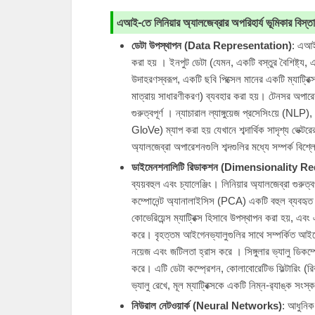
এআই-তে লিনিয়ার অ্যালজেব্রার অপরিহার্য ভূমিকার বিস
ডেটা উপস্থাপন (Data Representation)
: এআই-
করা হয় । ইনপুট ডেটা (যেমন, একটি বস্তুর বৈশিষ্ট্য, এ
উদাহরণস্বরূপ, একটি ছবি পিক্সেল মানের একটি ম্যাট্রিক্স
মাত্রায় সাধারণীকরণ) ব্যবহার করা হয়। টেনসর অপারে
গুরুত্বপূর্ণ । ন্যাচারাল ল্যাঙ্গুয়েজ প্রসেসিংয়ে (N
GloVe) ম্যাপ করা হয় যেখানে শব্দার্থিক সাদৃশ্য ভেক্ট
অ্যালজেব্রা অপারেশনগুলি শব্দগুলির মধ্যে সম্পর্ক বিশ
ডাইমেনশনালিটি রিডাকশন (Dimensionality R
ব্যয়বহুল এবং চ্যালেঞ্জিং। লিনিয়ার অ্যালজেব্রা গুরুত্
কম্পোনেন্ট অ্যানালাইসিস (PCA) একটি বহুল ব্যবহৃ
কোভেরিয়েন্স ম্যাট্রিক্স হিসাবে উপস্থাপন করা হয়, এবং
করে। বৃহত্তম আইগেনভ্যালুগুলির সাথে সম্পর্কিত আইগেন
নয়েজ এবং জটিলতা হ্রাস করে । সিঙ্গুলার ভ্যালু ডিক
করে। এটি ডেটা কম্প্রেশন, কোলাবোরেটিভ ফিল্টারিং (রি
ভ্যালু রেখে, মূল ম্যাট্রিক্সকে একটি নিম্ন-র‌্যাঙ্ক সং
নিউরাল নেটওয়ার্ক (Neural Networks)
: আধুনিক