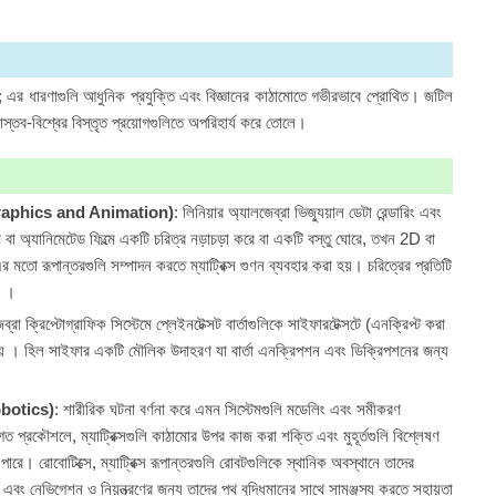
য়; এর ধারণাগুলি আধুনিক প্রযুক্তি এবং বিজ্ঞানের কাঠামোতে গভীরভাবে প্রোথিত। জটিল
স্তব-বিশ্বের বিস্তৃত প্রয়োগগুলিতে অপরিহার্য করে তোলে।
r Graphics and Animation)
: লিনিয়ার অ্যালজেব্রা ভিজ্যুয়াল ডেটা রেন্ডারিং এবং
 অ্যানিমেটেড ফিল্মে একটি চরিত্র নড়াচড়া করে বা একটি বস্তু ঘোরে, তখন 2D বা
মতো রূপান্তরগুলি সম্পাদন করতে ম্যাট্রিক্স গুণন ব্যবহার করা হয়। চরিত্রের প্রতিটি
ে ।
েব্রা ক্রিপ্টোগ্রাফিক সিস্টেমে প্লেইনটেক্সট বার্তাগুলিকে সাইফারটেক্সটে (এনক্রিপ্ট করা
 হয় । হিল সাইফার একটি মৌলিক উদাহরণ যা বার্তা এনক্রিপশন এবং ডিক্রিপশনের জন্য
Robotics)
: শারীরিক ঘটনা বর্ণনা করে এমন সিস্টেমগুলি মডেলিং এবং সমীকরণ
প্রকৌশলে, ম্যাট্রিক্সগুলি কাঠামোর উপর কাজ করা শক্তি এবং মুহূর্তগুলি বিশ্লেষণ
রে। রোবোটিক্সে, ম্যাট্রিক্স রূপান্তরগুলি রোবটগুলিকে স্থানিক অবস্থানে তাদের
 এবং নেভিগেশন ও নিয়ন্ত্রণের জন্য তাদের পথ বুদ্ধিমানের সাথে সামঞ্জস্য করতে সহায়তা