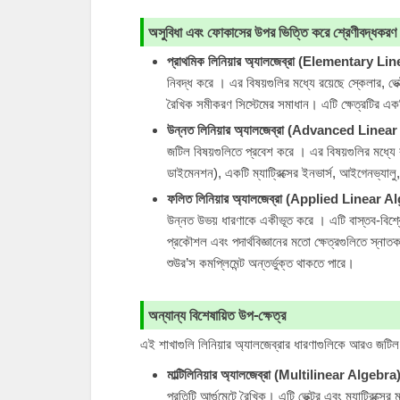
অসুবিধা এবং ফোকাসের উপর ভিত্তি করে শ্রেণীবদ্ধকরণ
প্রাথমিক লিনিয়ার অ্যালজেব্রা (Elementary L
নিবদ্ধ করে । এর বিষয়গুলির মধ্যে রয়েছে স্কেলার, ভেক্
রৈখিক সমীকরণ সিস্টেমের সমাধান। এটি ক্ষেত্রটির এক
উন্নত লিনিয়ার অ্যালজেব্রা (Advanced Linea
জটিল বিষয়গুলিতে প্রবেশ করে । এর বিষয়গুলির মধ্যে রয়েছ
ডাইমেনশন), একটি ম্যাট্রিক্সের ইনভার্স, আইগেনভ্যালু
ফলিত লিনিয়ার অ্যালজেব্রা (Applied Linear A
উন্নত উভয় ধারণাকে একীভূত করে । এটি বাস্তব-বিশ্
প্রকৌশল এবং পদার্থবিজ্ঞানের মতো ক্ষেত্রগুলিতে স্নাতক
শুউর’স কমপ্লিমেন্ট অন্তর্ভুক্ত থাকতে পারে।
অন্যান্য বিশেষায়িত উপ-ক্ষেত্র
এই শাখাগুলি লিনিয়ার অ্যালজেব্রার ধারণাগুলিকে আরও জটিল বী
মাল্টিলিনিয়ার অ্যালজেব্রা (Multilinear Algebra
প্রতিটি আর্গুমেন্টে রৈখিক। এটি ভেক্টর এবং ম্যাট্রিক