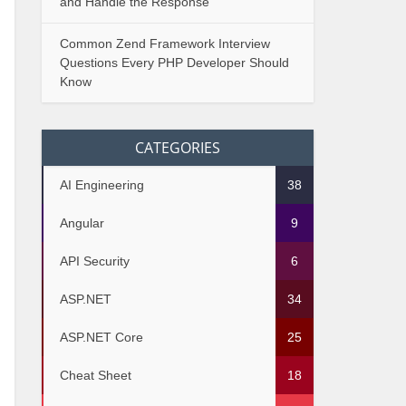
and Handle the Response
Common Zend Framework Interview
Questions Every PHP Developer Should
Know
CATEGORIES
AI Engineering
38
Angular
9
API Security
6
ASP.NET
34
ASP.NET Core
25
Cheat Sheet
18