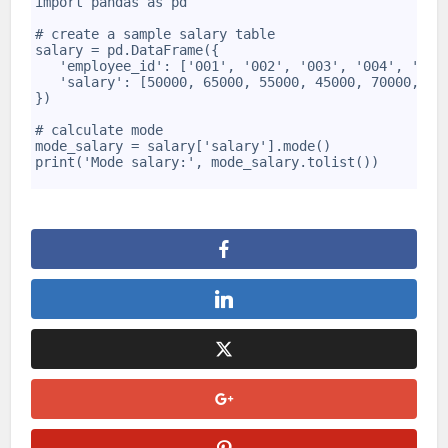
import pandas as pd
4
5
# create a sample salary table
6
salary = pd.DataFrame({
7
   'employee_id': ['001', '002', '003', '004', '005
8
   'salary': [50000, 65000, 55000, 45000, 70000, 60
9
})
10
11
# calculate mode
12
mode_salary = salary['salary'].mode()
13
print('Mode salary:', mode_salary.tolist())
14