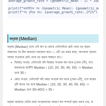
average_growth_rate = (geometric_mean - 1) * 100
9
10
print(f"জ্যামিতিক গড় (Geometric Mean): {geometric_mean
11
print(f"গড় বৃদ্ধির হার: {average_growth_rate:.2f}%")
12
মধ্যমা (Median)
মধ্যমা (
Median
) হলো সেই মান যা কোনো ডেটাসেটকে ছোট থেকে বড় ক্রমে
সাজানোর পর ঠিক মাঝখানে অবস্থান করে।। এটি বের করার জন্য, আপনাকে প্রথমে
সমস্ত সংখ্যাকে ছোট থেকে বড় ক্রমে সাজাতে হবে।
বিজোড় সংখ্যা: ডেটাসেটে যদি বিজোড় সংখ্যক মান থাকে (যেমন ৫টি), তবে
মাঝখানের মানটিই Median। (10, 20, 30, 40, 50) -> Median
হলো 30।
জোড় সংখ্যা: ডেটাসেটে যদি জোড় সংখ্যক মান থাকে (যেমন ৬টি), তবে মাঝের
দুটি মানের গড় হলো Median। (10, 20, 30, 40, 50, 60) ->
Median হলো 30+40/2 = 35।
মধ্যমা আমাদের ডেটায় থাকা সংখ্যাগুলোর সাধারণ মান সম্পর্কে দ্রুত ধারণা দেয়, যা