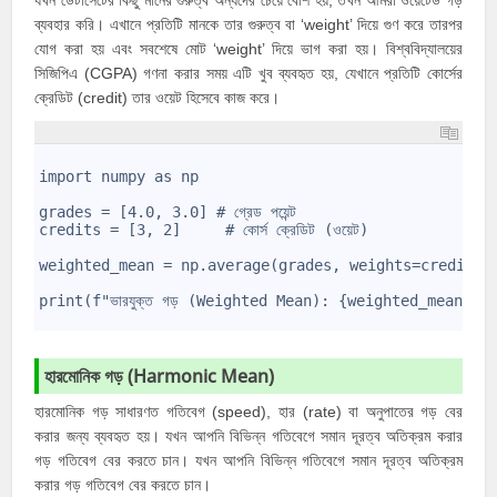
যখন ডেটাসেটের কিছু মানের গুরুত্ব অন্যদের চেয়ে বেশি হয়, তখন আমরা ওয়েটেড গড়
ব্যবহার করি। এখানে প্রতিটি মানকে তার গুরুত্ব বা ‘weight’ দিয়ে গুণ করে তারপর
যোগ করা হয় এবং সবশেষে মোট ‘weight’ দিয়ে ভাগ করা হয়। বিশ্ববিদ্যালয়ের
সিজিপিএ (CGPA) গণনা করার সময় এটি খুব ব্যবহৃত হয়, যেখানে প্রতিটি কোর্সের
ক্রেডিট (credit) তার ওয়েট হিসেবে কাজ করে।
1
2
import numpy as np
3
4
grades = [4.0, 3.0] # গ্রেড পয়েন্ট
5
credits = [3, 2]     # কোর্স ক্রেডিট (ওয়েট)
6
7
weighted_mean = np.average(grades, weights=credits)
8
9
print(f"ভারযুক্ত গড় (Weighted Mean): {weighted_mean:.2
10
হারমোনিক গড় (Harmonic Mean)
হারমোনিক গড় সাধারণত গতিবেগ (speed), হার (rate) বা অনুপাতের গড় বের
করার জন্য ব্যবহৃত হয়। যখন আপনি বিভিন্ন গতিবেগে সমান দূরত্ব অতিক্রম করার
গড় গতিবেগ বের করতে চান। যখন আপনি বিভিন্ন গতিবেগে সমান দূরত্ব অতিক্রম
করার গড় গতিবেগ বের করতে চান।