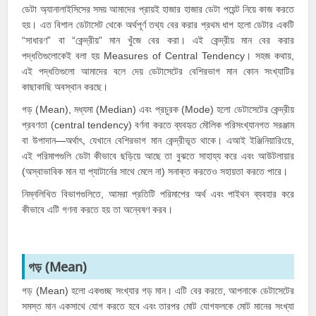
ডেটা অ্যানালাইসিসের সময় আমাদের প্রায়ই হাজার হাজার ডেটা পয়েন্ট নিয়ে কাজ করতে
হয়। এত বিশাল ডেটাসেট থেকে অর্থপূর্ণ তথ্য বের করার প্রথম ধাপ হলো ডেটার একটি
“সাধারণ” বা “কেন্দ্রীয়” মান খুঁজে বের করা। এই কেন্দ্রীয় মান বের করার
পদ্ধতিগুলোকেই বলা হয় Measures of Central Tendency। সহজ কথায়,
এই পদ্ধতিগুলো আমাদের বলে দেয় ডেটাসেটের বেশিরভাগ মান কোন সংখ্যাটির
কাছাকাছি অবস্থান করছে।
গড় (
Mean
), মধ্যমা (
Median
) এবং প্রচুরক (
Mode
) হলো ডেটাসেটের কেন্দ্রীয়
প্রবণতা (central tendency) বর্ণনা করতে ব্যবহৃত মৌলিক পরিসংখ্যানগত সরঞ্জাম
বা উপাদান—অর্থাৎ, যেখানে বেশিরভাগ মান কেন্দ্রীভূত থাকে। এআই ইঞ্জিনিয়ারিংয়ে,
এই পরিমাপগুলি ডেটা কীভাবে ছড়িয়ে আছে তা বুঝতে সাহায্য করে এবং আউটলায়ার
(অস্বাভাবিক মান যা প্যাটার্নের সাথে মেলে না) সনাক্ত করতেও সহায়তা করতে পারে।
নিম্নলিখিত বিভাগগুলিতে, আমরা প্রতিটি পরিমাপের অর্থ এবং পাইথন ব্যবহার করে
কীভাবে এটি গণনা করতে হয় তা অন্বেষণ করব।
গড় (Mean)
গড় (
Mean
) হলো একগুচ্ছ সংখ্যার গড় মান। এটি বের করতে, আপনাকে ডেটাসেটের
সমস্ত মান একসাথে যোগ করতে হবে এবং তারপর মোট যোগফলকে মোট মানের সংখ্যা