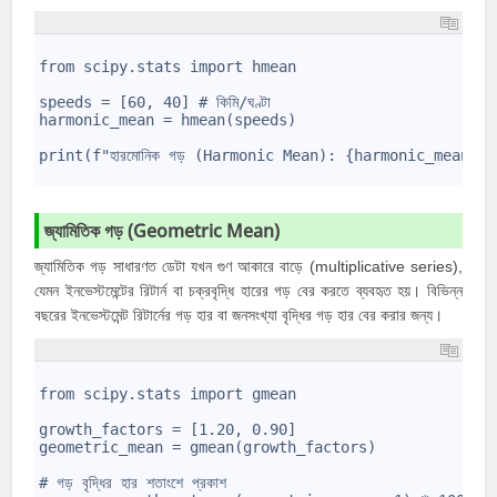
1
2
from scipy.stats import hmean
3
4
speeds = [60, 40] # কিমি/ঘণ্টা
5
harmonic_mean = hmean(speeds)
6
7
print(f"হারমোনিক গড় (Harmonic Mean): {harmonic_mean:.
8
জ্যামিতিক গড় (Geometric Mean)
জ্যামিতিক গড় সাধারণত ডেটা যখন গুণ আকারে বাড়ে (multiplicative series),
যেমন ইনভেস্টমেন্টের রিটার্ন বা চক্রবৃদ্ধি হারের গড় বের করতে ব্যবহৃত হয়। বিভিন্ন
বছরের ইনভেস্টমেন্ট রিটার্নের গড় হার বা জনসংখ্যা বৃদ্ধির গড় হার বের করার জন্য।
1
2
from scipy.stats import gmean
3
4
growth_factors = [1.20, 0.90]
5
geometric_mean = gmean(growth_factors)
6
7
# গড় বৃদ্ধির হার শতাংশে প্রকাশ
8