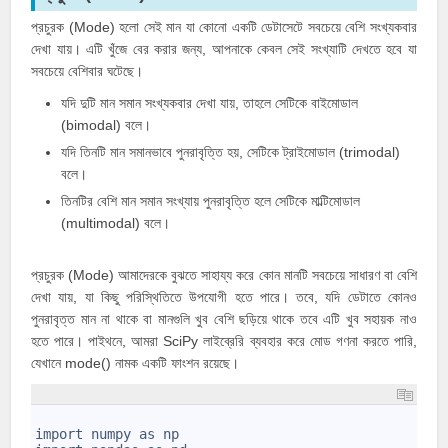
প্রচুরক (
Mode
) হলো সেই মান যা কোনো একটি ডেটাসেটে সবচেয়ে বেশি সংখ্যকবার
দেখা যায়। এটি খুঁজে বের করার জন্য, আপনাকে কেবল সেই সংখ্যাটি দেখতে হবে যা
সবচেয়ে বেশিবার ঘটেছে।
যদি দুটি মান সমান সংখ্যকবার দেখা যায়, তাহলে সেটিকে বাইমোডাল
(bimodal) বলে।
যদি তিনটি মান সমানভাবে পুনরাবৃত্তি হয়, সেটিকে ট্রাইমোডাল (trimodal)
বলে।
তিনটির বেশি মান সমান সংখ্যায় পুনরাবৃত্তি হলে সেটিকে মাল্টিমোডাল
(multimodal) বলে।
প্রচুরক (Mode) আমাদেরকে বুঝতে সাহায্য করে কোন মানটি সবচেয়ে সাধারণ বা বেশি
দেখা যায়, যা কিছু পরিস্থিতিতে উপযোগী হতে পারে। তবে, যদি ডেটাতে কোনও
পুনরাবৃত্ত মান না থাকে বা মানগুলি খুব বেশি ছড়িয়ে থাকে তবে এটি খুব সহায়ক নাও
হতে পারে। পাইথনে, আমরা SciPy লাইব্রেরি ব্যবহার করে মোড গণনা করতে পারি,
যেখানে mode() নামক একটি ফাংশন রয়েছে।
1
2
import numpy as np
3