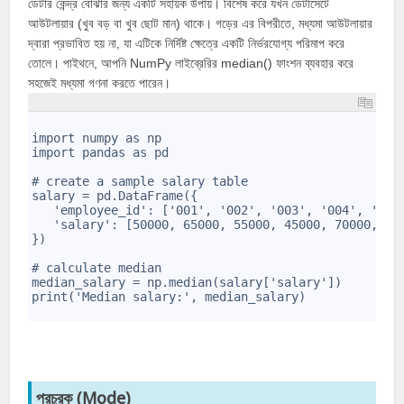
ডেটার কেন্দ্র বোঝার জন্য একটি সহায়ক উপায়। বিশেষ করে যখন ডেটাসেটে
আউটলায়ার (খুব বড় বা খুব ছোট মান) থাকে। গড়ের এর বিপরীতে, মধ্যমা আউটলায়ার
দ্বারা প্রভাবিত হয় না, যা এটিকে নির্দিষ্ট ক্ষেত্রে একটি নির্ভরযোগ্য পরিমাপ করে
তোলে। পাইথনে, আপনি NumPy লাইব্রেরির median() ফাংশন ব্যবহার করে
সহজেই মধ্যমা গণনা করতে পারেন।
1
2
import numpy as np
3
import pandas as pd
4
5
# create a sample salary table
6
salary = pd.DataFrame({
7
   'employee_id': ['001', '002', '003', '004', '005
8
   'salary': [50000, 65000, 55000, 45000, 70000, 60
9
})
10
11
# calculate median
12
median_salary = np.median(salary['salary'])
13
print('Median salary:', median_salary)
14
প্রচুরক (Mode)