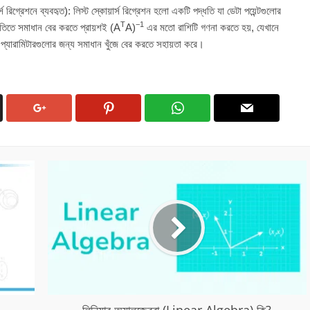
র্স রিগ্রেশনে ব্যবহৃত): লিস্ট স্কোয়ার্স রিগ্রেশন হলো একটি পদ্ধতি যা ডেটা পয়েন্টগুলোর
T
−1
ধতিতে সমাধান বের করতে প্রায়শই
(
A
A
)
এর মতো রাশিটি গণনা করতে হয়, যেখানে
 প্যারামিটারগুলোর জন্য সমাধান খুঁজে বের করতে সহায়তা করে।