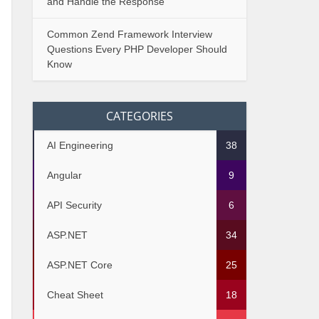
and Handle the Response
Common Zend Framework Interview
Questions Every PHP Developer Should
Know
CATEGORIES
AI Engineering
38
Angular
9
API Security
6
ASP.NET
34
ASP.NET Core
25
Cheat Sheet
18