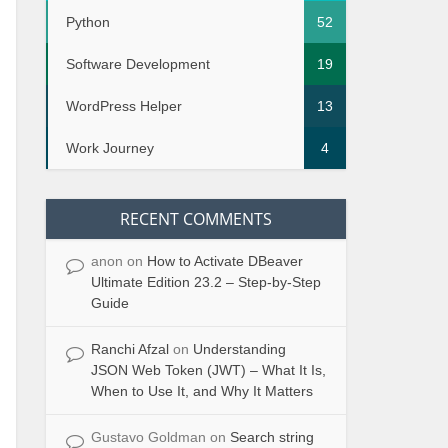
Python
52
Software Development
19
WordPress Helper
13
Work Journey
4
RECENT COMMENTS
anon
on
How to Activate DBeaver
Ultimate Edition 23.2 – Step-by-Step
Guide
Ranchi Afzal
on
Understanding
JSON Web Token (JWT) – What It Is,
When to Use It, and Why It Matters
Gustavo Goldman
on
Search string