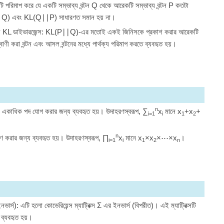
ি পরিমাপ করে যে একটি সম্ভাব্য বন্টন
Q
থেকে আরেকটি সম্ভাব্য বন্টন
P
কতটা
∣
Q
)
এবং
K
L
(
Q
∣∣
P
)
সাধারণত সমান হয় না।
 KL ডাইভারজেন্স:
K
L
(
P
∣∣
Q
)
-এর মতোই একই জিনিসকে প্রকাশ করার আরেকটি
্বাণী করা বন্টন এবং আসল বন্টনের মধ্যে পার্থক্য পরিমাপ করতে ব্যবহৃত হয়।
n
একাধিক পদ যোগ করার জন্য ব্যবহৃত হয়। উদাহরণস্বরূপ,
∑
x
মানে
x
+
x
+
i
=
1
i
1
2
n
 করার জন্য ব্যবহৃত হয়। উদাহরণস্বরূপ,
∏
x
মানে
x
×
x
×
⋯
×
x
।
i
=
1
i
1
2
n
ইনভার্স): এটি হলো কোভেরিয়েন্স ম্যাট্রিক্স
Σ
এর ইনভার্স (বিপরীত)। এই ম্যাট্রিক্সটি
 ব্যবহৃত হয়।