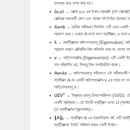
ব্যবহার করে গণনা করা হয়।
⟨
u
,
v
⟩
→ ভেক্টর
u
,
v
এর ইনার প্রোডাক্ট (ডট প্রোডাক্
ভেক্টরের মধ্যবর্তী কোণ এবং তাদের নর্ম নির্ণয়ে ব্যবহৃত 
A
x
=
b
→ রৈখিক সমীকরণ সিস্টেম: এটি এমন একটি সমীক
প্রকাশ করে। এখানে
A
হলো সহগ ম্যাট্রিক্স,
x
হলো চ
λ
→ ম্যাট্রিক্সের আইগেনভ্যালু (Eigenvalue): আইগে
প্রয়োগ করলে ভেক্টরটির দিক পরিবর্তন করে না, কেবল ত
v
→ আইগেনভেক্টর (Eigenvector): এটি একটি বিশেষ অ
মান পরিবর্তিত হয়, কিন্তু দিক অপরিবর্তিত থাকে।
A
v
=
λ
v
→ আইগেনভ্যালু সমীকরণ: এই সমীকরণটি আইগেন
ম্যাট্রিক্স
A
কে একটি আইগেনভেক্টর
v
এর সাথে গুণ ক
আইগেনভ্যালু
λ
।
T
U
Σ
V
→ সিঙ্গুলার ভ্যালু ডিকম্পোজিশন (SVD): এটি য
একটি প্রক্রিয়া। এই তিনটি ম্যাট্রিক্স হলো:
U
(অর্থোগ
(
V
ম্যাট্রিক্সের ট্রান্সপোজ)।
∥
A
∥
→ ম্যাট্রিক্স
A
এর ফ্রবেনিয়াস নর্ম: এটি ম্যা
F
ম্যাট্রিক্সের ‘দৈর্ঘ্য’ পরিমাপ করার একটি উপায়।