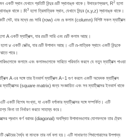
2
ন একটি স্থান যেখানে প্রতিটি বিন্দুর
n
টি স্থানাঙ্ক থাকে। উদাহরণস্বরূপ,
R
হলো
3
থানাঙ্ক থাকে।
R
হলো ত্রিমাত্রিক স্থান, যেখানে বিন্দুর
(
x
,
y
,
z
)
স্থানাঙ্ক থাকে।
একটি সেট, যার মধ্যে
m
সারি (row) এবং
n
কলাম (column) বিশিষ্ট সকল ম্যাট্রিক্স
 হলো
A
একটি ম্যাট্রিক্স, যার
m
টি সারি এবং
n
টি কলাম আছে।
থ হলো
v
একটি ভেক্টর, যার
n
টি উপাদান আছে। এটি n-মাত্রিক স্থানে একটি বিন্দুকে
বোঝাতে পারে।
র সারিগুলোকে কলামে এবং কলামগুলোকে সারিতে পরিবর্তন করলে যে নতুন ম্যাট্রিক্স পাওয়া
্রিক্স
A
এর সঙ্গে তার ইনভার্স ম্যাট্রিক্স
A
−1
গুণ করলে একটি অভেদক ম্যাট্রিক্স
র ম্যাট্রিক্সের (square matrix) জন্য সংজ্ঞায়িত এবং সব ম্যাট্রিক্সের ইনভার্স থাকে
: এটি একটি বিশেষ সংখ্যা, যা একটি বর্গাকার ম্যাট্রিক্সের সঙ্গে সম্পর্কিত। এটি
র্সযোগ্য কিনা তা নির্ধারণ করতে সাহায্য করে।
্রিক্সের প্রধান কর্ণ বরাবর (diagonal) অবস্থিত উপাদানগুলোর যোগফলকে তার ট্রেস
ভেক্টরের দৈর্ঘ্য বা মানকে তার নর্ম বলা হয়। এটি সাধারণত পিথাগোরাসের উপপাদ্য