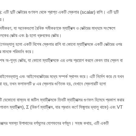
ট): এটি দুটি ভেক্টরের গুণফল থেকে প্রাপ্ত একটি স্কেলার (scalar) রাশি। এটি দুটি
হয়।
রণ, যা অনেকগুলো রৈখিক সমীকরণকে ম্যাট্রিক্স ও ভেক্টরের মাধ্যমে সংক্ষেপে
লকের ভেক্টর এবং
b
হলো ধ্রুবকের ভেক্টর।
নভ্যালু হলো একটি বিশেষ স্কেলার রাশি যা কোনো ম্যাট্রিক্সকে একটি ভেক্টরের ওপর
ার মানকে পরিবর্তন করে।
-শূন্য ভেক্টর, যা কোনো ম্যাট্রিক্সকে এর ওপর প্রয়োগ করলে কেবল তার স্কেল বা
ভ্যালু এবং আইগেনভেক্টরের মধ্যে সম্পর্ক স্থাপন করে। এটি নির্দেশ করে যে যখন
রা হয়, তখন ফলাফলটি
v
এর স্কেলার গুণিতক হয়, যেখানে স্কেলারটি হলো
েকোনো বাস্তব বা জটিল ম্যাট্রিক্সকে তিনটি ম্যাট্রিক্সের গুণফল হিসেবে প্রকাশ করার
োনাল ম্যাট্রিক্স),
Σ
(বিকর্ণ ম্যাট্রিক্স, যার প্রধান কর্ণে সিঙ্গুলার ভ্যালু থাকে) এবং
V
T
ট্রিক্সের সমস্ত উপাদানের বর্গমূলের যোগফলের বর্গমূল। সহজ কথায়, এটি একটি