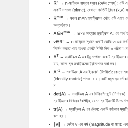
n
R
→ n-মাত্রিক বাস্তব স্থান (ভেক্টর স্পেস): এটি এম
একটি সমতল (plane), যেখানে প্রতিটি বিন্দুর
(
x
,
y
)
স্
m
×
n
R
→ সকল
m
×
n
ম্যাট্রিক্সের সেট: এটি এমন 
অন্তর্ভুক্ত।
m
×
n
A
∈
R
→
m
×
n
মাত্রার ম্যাট্রিক্স
A
: এর অর্থ
n
v
∈
R
→ n-মাত্রিক স্থানে একটি ভেক্টর
v
: এর অর্
নির্দেশ করতে পারে অথবা একটি নির্দিষ্ট দিক ও পরিমাণ 
T
A
→ ম্যাট্রিক্স
A
এর ট্রান্সপোজ: একটি ম্যাট্রিক্সে
যায়, তাকে মূল ম্যাট্রিক্সের ট্রান্সপোজ বলা হয়।
−1
A
→ ম্যাট্রিক্স
A
এর ইনভার্স (বিপরীত): কোনো ম্যাট
(identity matrix) পাওয়া যায়। এটি শুধুমাত্র বর্গাকা
না।
det
(
A
)
→ ম্যাট্রিক্স
A
এর ডিটারমিন্যান্ট (নির্ণায়ক)
ম্যাট্রিক্সের বিভিন্ন বৈশিষ্ট্য, যেমন ম্যাট্রিক্সটি ইনভা
tr
(
A
)
→ ম্যাট্রিক্স
A
এর ট্রেস: একটি বর্গাকার ম্যাট
বলা হয়।
∥
v
∥
→ ভেক্টর
v
এর নর্ম (magnitude বা মান): একটি 