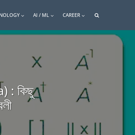
HNOLOGY
AI / ML
CAREER
) : কিছু
বলী