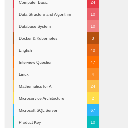
Computer Basic
24
Data Structure and Algorithm
10
Database System
10
Docker & Kubernetes
3
English
40
Interview Question
47
Linux
4
Mathematics for AI
24
Microservice Architecture
2
Microsoft SQL Server
67
Product Key
10