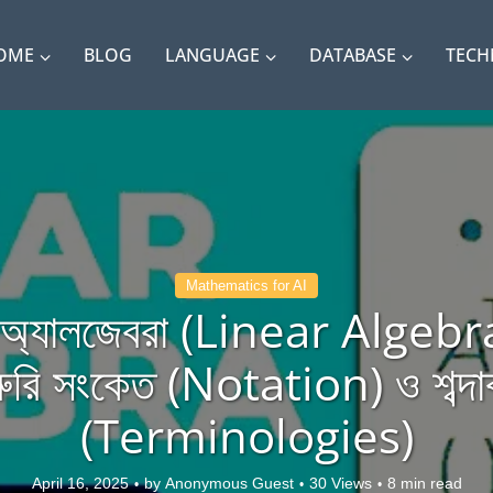
OME
BLOG
LANGUAGE
DATABASE
TEC
Mathematics for AI
র অ্যালজেবরা (Linear Algebra
ুরি সংকেত (Notation) ও শব্দা
(Terminologies)
April 16, 2025
by
Anonymous Guest
30 Views
8 min read