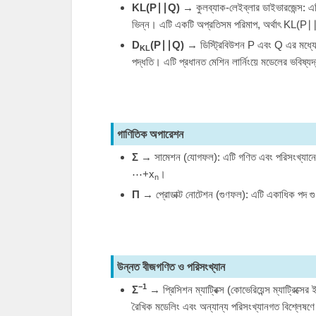
K
L
(
P
∣∣
Q
)
→ কুলব্যাক-লেইব্লার ডাইভারজেন্স: এট
ভিন্ন। এটি একটি অপ্রতিসম পরিমাপ, অর্থাৎ
K
L
(
P
∣
D
(
P
∣∣
Q
)
→ ডিস্ট্রিবিউশন
P
এবং
Q
এর মধ্যে
K
L
পদ্ধতি। এটি প্রধানত মেশিন লার্নিংয়ে মডেলের ভবিষ্যদ
গাণিতিক অপারেশন
Σ
→ সামেশন (যোগফল): এটি গণিত এবং পরিসংখ্যানে 
⋯
+
x
।
n
Π
→ প্রোডাক্ট নোটেশন (গুণফল): এটি একাধিক পদ গুণ
উন্নত বীজগণিত ও পরিসংখ্যান
−1
Σ
→ প্রিসিশন ম্যাট্রিক্স (কোভেরিয়েন্স ম্যাট্রিক্সের 
রৈখিক মডেলিং এবং অন্যান্য পরিসংখ্যানগত বিশ্লেষণে