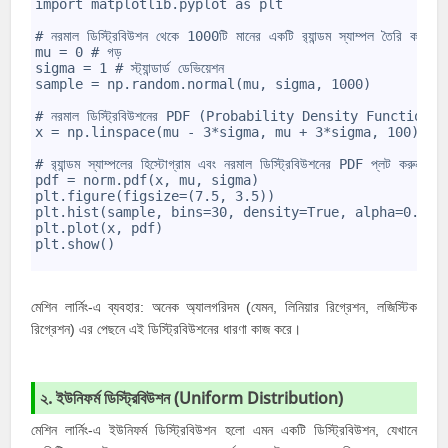
import matplotlib.pyplot as plt
5
6
# নরমাল ডিস্ট্রিবিউশন থেকে 1000টি মানের একটি র‍্যান্ডম স্যাম্পল তৈরি করুন
7
mu = 0 # গড়
8
sigma = 1 # স্ট্যান্ডার্ড ডেভিয়েশন
9
sample = np.random.normal(mu, sigma, 1000)
10
11
# নরমাল ডিস্ট্রিবিউশনের PDF (Probability Density Function) গ
12
x = np.linspace(mu - 3*sigma, mu + 3*sigma, 100)
13
14
# র‍্যান্ডম স্যাম্পলের হিস্টোগ্রাম এবং নরমাল ডিস্ট্রিবিউশনের PDF প্লট করুন
15
pdf = norm.pdf(x, mu, sigma)
16
plt.figure(figsize=(7.5, 3.5))
17
plt.hist(sample, bins=30, density=True, alpha=0.5)
18
plt.plot(x, pdf)
19
plt.show()
20
মেশিন লার্নিং-এ ব্যবহার: অনেক অ্যালগরিদম (যেমন, লিনিয়ার রিগ্রেশন, লজিস্টিক
রিগ্রেশন) এর পেছনে এই ডিস্ট্রিবিউশনের ধারণা কাজ করে।
২. ইউনিফর্ম ডিস্ট্রিবিউশন (Uniform Distribution)
মেশিন লার্নিং-এ ইউনিফর্ম ডিস্ট্রিবিউশন হলো এমন একটি ডিস্ট্রিবিউশন, যেখানে