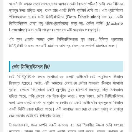
আপনি কি কখনও ভেবে দেখেছেন যে আপনার ডেটা কিভাবে গঠিত? ডেটা যখন বিভিন্ন
ভ্যালুর উপর ছড়িয়ে পড়ে, তখন তার একটি নির্দিষ্ট প্যাটার্ন তৈরি হয়। এই প্যাটার্নকেই
পরিসংখ্যানের ভাষায় ডেটা ডিস্ট্রিবিউশন (
Data Distribution
) বলা হয়। ডেটা
ডিস্ট্রিবিউশন বোঝা শুধু পরিসংখ্যানবিদদের জন্য নয়, মেশিন লার্নিং (Machine
Learning) এবং ডেটা সায়েন্সের ক্ষেত্রেও এটি অত্যন্ত গুরুত্বপূর্ণ।
এই ব্লগ পোস্টে আমরা ডেটা ডিস্ট্রিবিউশনের মূল ধারণা, বিভিন্ন প্রকারের
ডিস্ট্রিবিউশন এবং কেন এটি আমাদের জানা প্রয়োজন, সে সম্পর্কে আলোচনা করব।
ডেটা ডিস্ট্রিবিউশন কি?
ডেটা ডিস্ট্রিবিউশন বলতে বোঝানো হয়, একটি ডেটাসেটে ডেটা পয়েন্টগুলো কীভাবে
বিন্যস্ত হয়েছে। অর্থাৎ, এটি আমাদের দেখায় যে ডেটার মানগুলো কীভাবে সাজানো
আছে—সেগুলো কি কোনো একটি কেন্দ্রীয় বিন্দুর চারপাশে গুচ্ছবদ্ধ, নাকি সমানভাবে
ছড়িয়ে আছে, নাকি কোনো এক দিকে ঝুঁকে আছে। সহজ ভাষায়, ডেটা ডিস্ট্রিবিউশন
হলো এমন একটি ফাংশন বা গ্রাফ যা দেখায় যে একটি ডেটাসেটের ভ্যালুগুলো কিভাবে
একটি নির্দিষ্ট রেঞ্জে ছড়িয়ে আছে। এটি আমাদের বলে দেয় যে কোন ভ্যালু বা ভ্যালুর
রেঞ্জ কতবার ডেটাসেটে উপস্থিত হয়েছে।
উদাহরণস্বরূপ, ধরুন আপনি একটি ক্লাসের ৫০ জন শিক্ষার্থীর উচ্চতা ডেটা সংগ্রহ
করেছেন। আপনি যদি এই ডেটা একটি গ্রাফে প্লট করেন, তাহলে দেখবেন যে