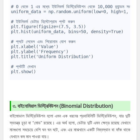
4
5
# 0 থেকে 1 এর মধ্যে ইউনিফর্ম ডিস্ট্রিবিউশন থেকে 10,000 র‍্যান্ডম সংখ্যা ত
6
uniform_data = np.random.uniform(low=0, high=1, siz
7
8
# ইউনিফর্ম ডেটার হিস্টোগ্রাম প্লট করুন
9
plt.figure(figsize=(7.5, 3.5))
10
plt.hist(uniform_data, bins=50, density=True)
11
12
# প্লটে লেবেল এবং শিরোনাম যোগ করুন
13
plt.xlabel('Value')
14
plt.ylabel('Frequency')
15
plt.title('Uniform Distribution')
16
17
# প্লটটি দেখান
18
plt.show()
19
৩. বাইনোমিয়াল ডিস্ট্রিবিউশন (Binomial Distribution)
বাইমোডাল ডিস্ট্রিবিউশন হলো এমন এক ধরনের প্রবাবিলিটি ডিস্ট্রিবিউশন, যার দুটি
স্বতন্ত্র চূড়া বা “মোড” রয়েছে। এর অর্থ হলো, ডেটার দুটি এমন ক্ষেত্র রয়েছে যেখানে
মানগুলো সবচেয়ে বেশি ঘন ঘন ঘটে, এবং এর মাঝখানে একটি নিম্নস্থান বা ফাঁক থাকে
যেখানে কম মান পাওয়া যায়।