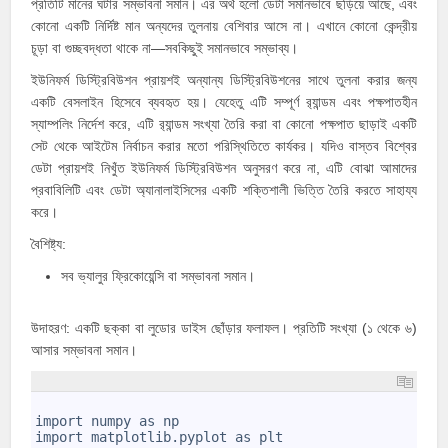
প্রতিটি মানের ঘটার সম্ভাবনা সমান। এর অর্থ হলো ডেটা সমানভাবে ছড়িয়ে আছে, এবং
কোনো একটি নির্দিষ্ট মান অন্যদের তুলনায় বেশিবার আসে না। এখানে কোনো কেন্দ্রীয়
চূড়া বা গুচ্ছবদ্ধতা থাকে না—সবকিছুই সমানভাবে সম্ভাব্য।
ইউনিফর্ম ডিস্ট্রিবিউশন প্রায়শই অন্যান্য ডিস্ট্রিবিউশনের সাথে তুলনা করার জন্য
একটি বেসলাইন হিসেবে ব্যবহৃত হয়। যেহেতু এটি সম্পূর্ণ র‍্যান্ডম এবং পক্ষপাতহীন
স্যাম্পলিং নির্দেশ করে, এটি র‍্যান্ডম সংখ্যা তৈরি করা বা কোনো পক্ষপাত ছাড়াই একটি
সেট থেকে আইটেম নির্বাচন করার মতো পরিস্থিতিতে কার্যকর। যদিও বাস্তব বিশ্বের
ডেটা প্রায়শই নিখুঁত ইউনিফর্ম ডিস্ট্রিবিউশন অনুসরণ করে না, এটি বোঝা আমাদের
প্রবাবিলিটি এবং ডেটা অ্যানালাইসিসের একটি শক্তিশালী ভিত্তি তৈরি করতে সাহায্য
করে।
বৈশিষ্ট্য:
সব ভ্যালুর ফ্রিকোয়েন্সি বা সম্ভাবনা সমান।
উদাহরণ: একটি ছক্কা বা লুডোর ডাইস ছোঁড়ার ফলাফল। প্রতিটি সংখ্যা (১ থেকে ৬)
আসার সম্ভাবনা সমান।
1
2
import numpy as np
3
import matplotlib.pyplot as plt