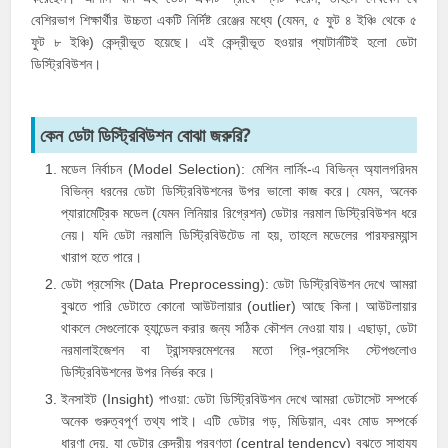
বেশিরভাগ শিক্ষার্থীর উচ্চতা একটি নির্দিষ্ট রেঞ্জের মধ্যে (যেমন, ৫ ফুট ৪ ইঞ্চি থেকে ৫
ফুট ৮ ইঞ্চি) কেন্দ্রীভূত হয়েছে। এই কেন্দ্রীভূত হওয়ার প্যাটার্নটিই হলো ডেটা
ডিস্ট্রিবিউশন।
কেন ডেটা ডিস্ট্রিবিউশন বোঝা জরুরি?
মডেল নির্বাচন (Model Selection): মেশিন লার্নিং-এ বিভিন্ন অ্যালগরিদম
বিভিন্ন ধরনের ডেটা ডিস্ট্রিবিউশনের উপর ভালো কাজ করে। যেমন, অনেক
প্যারামেট্রিক মডেল (যেমন লিনিয়ার রিগ্রেশন) ডেটার নরমাল ডিস্ট্রিবিউশন ধরে
নেয়। যদি ডেটা নরমালি ডিস্ট্রিবিউটেড না হয়, তাহলে মডেলের পারফরম্যান্স
খারাপ হতে পারে।
ডেটা প্রসেসিং (Data Preprocessing): ডেটা ডিস্ট্রিবিউশন দেখে আমরা
বুঝতে পারি ডেটাতে কোনো আউটলায়ার (outlier) আছে কিনা। আউটলায়ার
থাকলে সেগুলোকে হ্যান্ডেল করার জন্য সঠিক কৌশল নেওয়া যায়। এছাড়া, ডেটা
নরমালাইজেশন বা ট্রান্সফরমেশনের মতো প্রি-প্রসেসিং স্টেপগুলোও
ডিস্ট্রিবিউশনের উপর নির্ভর করে।
ইনসাইট (Insight) পাওয়া: ডেটা ডিস্ট্রিবিউশন দেখে আমরা ডেটাসেট সম্পর্কে
অনেক গুরুত্বপূর্ণ তথ্য পাই। এটি ডেটার গড়, মিডিয়ান, এবং মোড সম্পর্কে
ধারণা দেয়, যা ডেটার কেন্দ্রীয় প্রবণতা (central tendency) বুঝতে সাহায্য