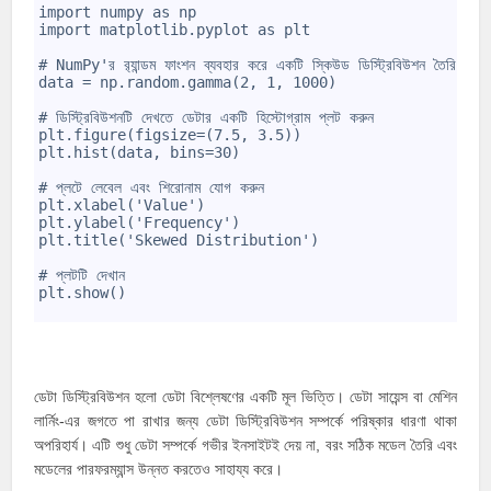
2
import numpy as np
3
import matplotlib.pyplot as plt
4
5
# NumPy'র র‍্যান্ডম ফাংশন ব্যবহার করে একটি স্কিউড ডিস্ট্রিবিউশন তৈরি করুন
6
data = np.random.gamma(2, 1, 1000)
7
8
# ডিস্ট্রিবিউশনটি দেখতে ডেটার একটি হিস্টোগ্রাম প্লট করুন
9
plt.figure(figsize=(7.5, 3.5))
10
plt.hist(data, bins=30)
11
12
# প্লটে লেবেল এবং শিরোনাম যোগ করুন
13
plt.xlabel('Value')
14
plt.ylabel('Frequency')
15
plt.title('Skewed Distribution')
16
17
# প্লটটি দেখান
18
plt.show()
19
ডেটা ডিস্ট্রিবিউশন হলো ডেটা বিশ্লেষণের একটি মূল ভিত্তি। ডেটা সায়েন্স বা মেশিন
লার্নিং-এর জগতে পা রাখার জন্য ডেটা ডিস্ট্রিবিউশন সম্পর্কে পরিষ্কার ধারণা থাকা
অপরিহার্য। এটি শুধু ডেটা সম্পর্কে গভীর ইনসাইটই দেয় না, বরং সঠিক মডেল তৈরি এবং
মডেলের পারফরম্যান্স উন্নত করতেও সাহায্য করে।