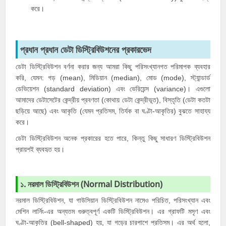
করে।
প্রধান প্রধান ডেটা ডিস্ট্রিবিউশনের প্রকারভেদ
ডেটা ডিস্ট্রিবিউশন বর্ণনা করার জন্য আমরা কিছু পরিসংখ্যানগত পরিমাপক ব্যবহার
করি, যেমন: গড় (mean), মিডিয়ান (median), মোড (mode), স্ট্যান্ডার্ড
ডেভিয়েশন (standard deviation) এবং ভেরিয়েন্স (variance)। এগুলো
আমাদের ডেটাসেটের কেন্দ্রীয় প্রবণতা (কোথায় ডেটা কেন্দ্রীভূত), বিস্তৃতি (ডেটা কতটা
ছড়িয়ে আছে) এবং আকৃতি (যেমন প্রতিসম, তির্যক বা ঘণ্টা-আকৃতির) বুঝতে সাহায্য
করে।
ডেটা ডিস্ট্রিবিউশন অনেক প্রকারের হতে পারে, কিন্তু কিছু সাধারণ ডিস্ট্রিবিউশন
প্রায়শই ব্যবহৃত হয়।
১. নরমাল ডিস্ট্রিবিউশন (Normal Distribution)
নরমাল ডিস্ট্রিবিউশন, যা গাউসিয়ান ডিস্ট্রিবিউশন নামেও পরিচিত, পরিসংখ্যান এবং
মেশিন লার্নিং-এর অন্যতম গুরুত্বপূর্ণ একটি ডিস্ট্রিবিউশন।
এর গ্রাফটি মসৃণ এবং
ঘণ্টা-আকৃতির (bell-shaped) হয়, যা গড়ের চারপাশে প্রতিসম।
এর অর্থ হলো,