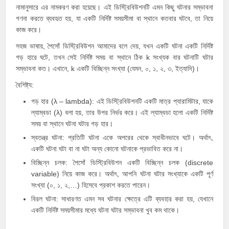
নামানুসারে এর নামকরণ করা হয়েছে। এই ডিস্ট্রিবিউশনটি এমন কিছু ঘটনার সম্ভাবনা
গণনা করতে ব্যবহৃত হয়, যা একটি নির্দিষ্ট সময়সীমা বা স্থানে কতবার ঘটবে, তা নিয়ে
কাজ করে।
সহজ ভাষায়, পৈসোঁ ডিস্ট্রিবিউশন আমাদের বলে দেয়, যখন একটি ঘটনা একটি নির্দিষ্ট
গড় হারে ঘটে, তখন সেই নির্দিষ্ট সময় বা স্থানে ঠিক k সংখ্যক বার ঘটনাটি ঘটার
সম্ভাবনা কত। এখানে, k একটি বিচ্ছিন্ন সংখ্যা (যেমন, ০, ১, ২, ৩, ইত্যাদি)।
বৈশিষ্ট্য:
গড় হার (λ – lambda): এই ডিস্ট্রিবিউশনটি একটি মাত্র প্যারামিটার, যাকে
ল্যাম্বডা (
λ
) বলা হয়, তার উপর নির্ভর করে। এই ল্যাম্বডা হলো একটি নির্দিষ্ট
সময় বা স্থানে ঘটনা ঘটার গড় হার।
স্বতন্ত্র ঘটনা: প্রতিটি ঘটনা একে অপরের থেকে স্বাধীনভাবে ঘটে। অর্থাৎ,
একটি ঘটনা ঘটা বা না ঘটা অন্য কোনো ঘটনাকে প্রভাবিত করে না।
বিচ্ছিন্ন চলক: পৈসোঁ ডিস্ট্রিবিউশন একটি বিচ্ছিন্ন চলক (discrete
variable) নিয়ে কাজ করে। অর্থাৎ, আপনি ঘটনা ঘটার সংখ্যাকে একটি পূর্ণ
সংখ্যা (০, ১, ২,…) হিসেবে প্রকাশ করতে পারেন।
বিরল ঘটনা: সাধারণত এমন সব ঘটনার ক্ষেত্রে এটি ব্যবহার করা হয়, যেখানে
একটি নির্দিষ্ট সময়সীমার মধ্যে ঘটনা ঘটার সম্ভাবনা খুব কম থাকে।