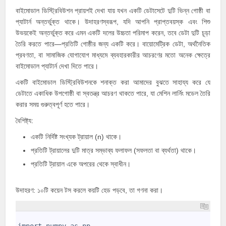
বাইমোডাল ডিস্ট্রিবিউশন প্রায়শই দেখা যায় যখন একটি ডেটাসেটে দুটি ভিন্ন গোষ্ঠী বা
প্যাটার্ন অন্তর্ভুক্ত থাকে। উদাহরণস্বরূপ, যদি আপনি প্রাপ্তবয়স্ক এবং শিশু
উভয়কেই অন্তর্ভুক্ত করে এমন একটি দলের উচ্চতা পরিমাপ করেন, তবে ডেটা দুটি চূড়া
তৈরি করতে পারে—প্রতিটি গোষ্ঠীর জন্য একটি করে। বায়োমেট্রিক ডেটা, অর্থনৈতিক
প্রবণতা, বা সামাজিক যোগাযোগ মাধ্যমে ব্যবহারকারীর আচরণের মতো অনেক ক্ষেত্রে
বাইমোডাল প্যাটার্ন দেখা দিতে পারে।
একটি বাইমোডাল ডিস্ট্রিবিউশনকে শনাক্ত করা আমাদের বুঝতে সাহায্য করে যে
ডেটাতে একাধিক উপগোষ্ঠী বা স্বতন্ত্র আচরণ থাকতে পারে, যা মেশিন লার্নিং মডেল তৈরি
করার সময় গুরুত্বপূর্ণ হতে পারে।
বৈশিষ্ট্য:
একটি নির্দিষ্ট সংখ্যক ট্রায়াল (n) থাকে।
প্রতিটি ট্রায়ালের দুটি মাত্র সম্ভাব্য ফলাফল (সফলতা বা ব্যর্থতা) থাকে।
প্রতিটি ট্রায়াল একে অপরের থেকে স্বাধীন।
উদাহরণ: ১০টি কয়েন টস করলে কয়টি হেড পড়বে, তা গণনা করা।
1
2