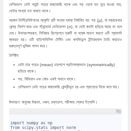
বেশিরভাগ ডেটা পয়েন্ট গড়ের কাছাকাছি থাকে এবং গড় থেকে যত দূরে যাওয়া যায়,
ডেটার সংখ্যা তত কমতে থাকে।
নরমাল ডিস্ট্রিবিউশনের আকৃতি দুটি সংখ্যা দ্বারা নির্ধারিত হয়: গড় (μ), যা বক্ররেখার
কেন্দ্র নির্দেশ করে এবং স্ট্যান্ডার্ড ডেভিয়েশন (σ), যা ডেটা কতটা ছড়িয়ে আছে তা বলে
দেয়। উদাহরণস্বরূপ, লিনিয়ার রিগ্রেশনে ত্রুটি বা নয়েজ মডেল করতে এটি প্রায়শই
ব্যবহৃত হয়। এটি হাইপোথিসিস টেস্টিং এবং কনফিডেন্স ইন্টারভ্যাল তৈরি করতেও
গুরুত্বপূর্ণ ভূমিকা পালন করে।
বৈশিষ্ট্য:
ডেটা তার গড়ের (mean) চারপাশে প্রতিসাম্যভাবে (symmetrically)
ছড়িয়ে থাকে।
গড়, মিডিয়ান এবং মোড একই স্থানে থাকে।
বেশিরভাগ ডেটা গড়ের কাছাকাছি কেন্দ্রীভূত হয় এবং প্রান্তের দিকে কমে যায়।
উদাহরণ: মানুষের উচ্চতা, ওজন, রক্তচাপ, পরীক্ষার স্কোর ইত্যাদি।
1
2
import numpy as np
3
from scipy.stats import norm
4