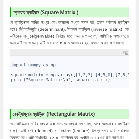
স্কোয়ার ম্যাট্রিক্স
(
Square Matrix )
যে ম্যাট্রিক্সের সারির সংখ্যা এবং কলামের সংখ্যা সমান হয়, তাকে বর্গাকার ম্যাট্রিক্স
বলে। ডিটারমিন্যান্ট (determinant), ইনভার্স ম্যাট্রিক্স (inverse matrix) এবং
আইগেনভ্যালু (eigenvalue) নির্ণয়ের মতো অনেক গুরুত্বপূর্ণ গাণিতিক অপারেশনের
জন্য এটি প্রয়োজন। এটি সাধারণত n × n আকারের হয়, এখানে n এর মান সমান|
1
2
import numpy as np 
3
4
square_matrix = np.array([[1,2,3],[4,5,6],[7,8,9]])
5
print("Square Matrix:\n", square_matrix)
6
রেকট্যাঙ্গুলার ম্যাট্রিক্স (
Rectangular Matrix)
যে ম্যাট্রিক্সের সারির সংখ্যা এবং কলামের সংখ্যা সমান নয়, তাকে আয়তাকার ম্যাট্রিক্স
বলে। ডেটা সেট (dataset) বা ফিচারের (feature) উপস্থাপনায় এটি সাধারণত
ব্যবহৃত হয়। এটি সাধারণত n × m আকারের হয়, এখানে n, m এর মান সমান না|