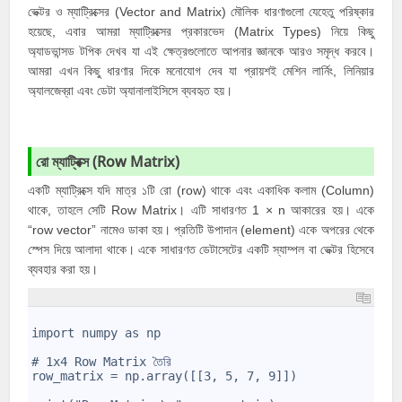
ভেক্টর ও ম্যাট্রিক্সের (Vector and
Matrix
)
মৌলিক ধারণাগুলো
যেহেতু পরিষ্কার
হয়েছে, এবার আমরা ম্যাট্রিক্সের প্রকারভেদ (
Matrix Types
) নিয়ে কিছু
অ্যাডভান্সড টপিক
দেখব যা এই ক্ষেত্রগুলোতে আপনার জ্ঞানকে আরও সমৃদ্ধ করবে।
আমরা এখন কিছু ধারণার দিকে মনোযোগ দেব যা প্রায়শই মেশিন লার্নিং, লিনিয়ার
অ্যালজেব্রা এবং ডেটা অ্যানালাইসিসে ব্যবহৃত হয়।
রো ম্যাট্রিক্স
(Row Matrix)
একটি ম্যাট্রিক্সে যদি মাত্র ১টি রো (row) থাকে এবং একাধিক কলাম (Column)
থাকে, তাহলে সেটি Row
Matrix
। এটি সাধারণত 1 × n আকারের হয়। একে
“row vector” নামেও ডাকা হয়। প্রতিটি উপাদান (element) একে অপরের থেকে
স্পেস দিয়ে আলাদা থাকে। একে সাধারণত ডেটাসেটের একটি স্যাম্পল বা ভেক্টর হিসেবে
ব্যবহার করা হয়।
1
2
import numpy as np
3
4
# 1x4 Row Matrix তৈরি
5
row_matrix = np.array([[3, 5, 7, 9]])
6
7