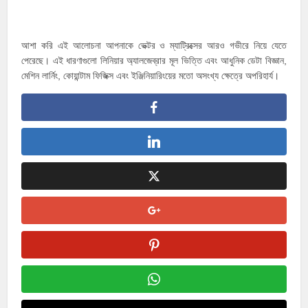
আশা করি এই আলোচনা আপনাকে ভেক্টর ও ম্যাট্রিক্সের আরও গভীরে নিয়ে যেতে
পেরেছে। এই ধারণাগুলো লিনিয়ার অ্যালজেব্রার মূল ভিত্তি এবং আধুনিক ডেটা বিজ্ঞান,
মেশিন লার্নিং, কোয়ান্টাম ফিজিক্স এবং ইঞ্জিনিয়ারিংয়ের মতো অসংখ্য ক্ষেত্রে অপরিহার্য।